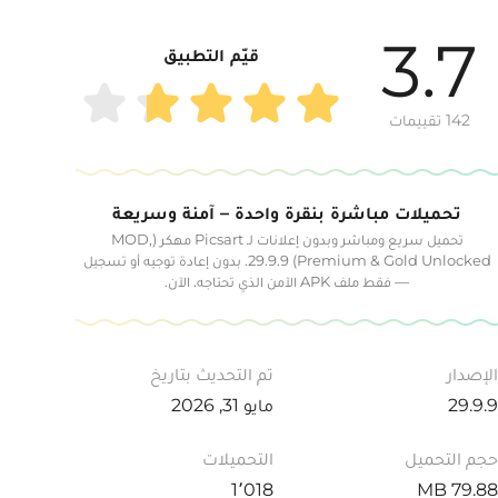
3.7
قيّم التطبيق
142 تقييمات
تحميلات مباشرة بنقرة واحدة – آمنة وسريعة
تحميل سريع ومباشر وبدون إعلانات لـ Picsart مهكر (MOD,
Premium & Gold Unlocked) 29.9.9. بدون إعادة توجيه أو تسجيل
— فقط ملف APK الآمن الذي تحتاجه، الآن.
الإصدار
تم التحديث بتاريخ
29.9.9
مايو 31, 2026
حجم التحميل
التحميلات
1٬018
79.88 MB