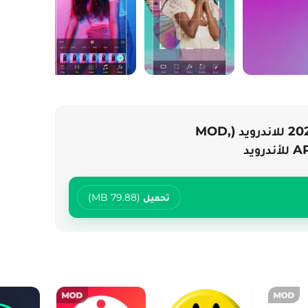
تحميل بيكس ارت Picsart مهكر 2026 للاندرويد (MOD,
تحميل
79.88 MB