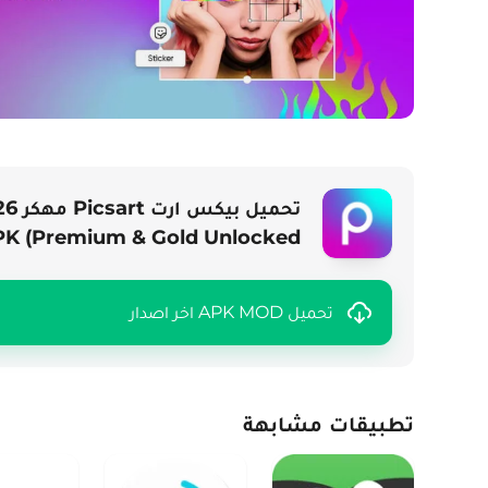
Premium & Gold Unlocked) APK للأندرويد
تحميل APK MOD اخر اصدار
تطبيقات مشابهة