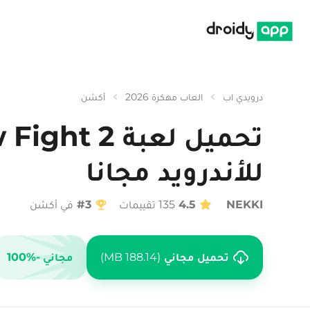
درويدي اب
درويدي اب
العاب مهكرة 2026
أكشن
للأندرويد مجانا
NEKKI
4.5
135 تقييمات
#3
في أكشن
تحميل مجاني
188.14 MB
مجاني
-100%