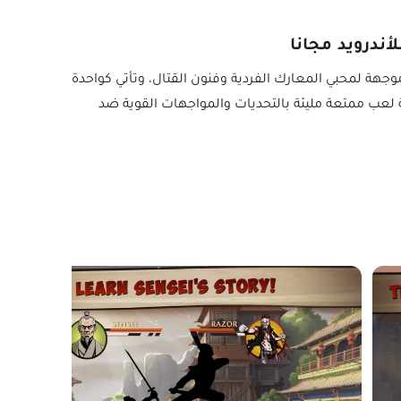
هة لمحبي المعارك الفردية وفنون القتال، وتأتي كواحدة
Shadow Fi، حيث تقدم تجربة لعب ممتعة مليئة بالتحديات والمواجهات القوية ضد