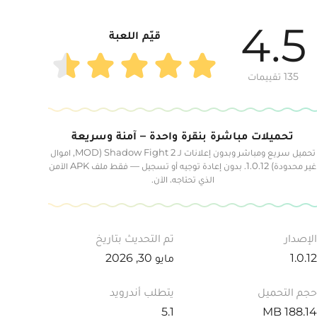
4.5
قيّم اللعبة
135 تقييمات
تحميلات مباشرة بنقرة واحدة – آمنة وسريعة
تحميل سريع ومباشر وبدون إعلانات لـ Shadow Fight 2 (MOD, اموال
غير محدودة) 1.0.12. بدون إعادة توجيه أو تسجيل — فقط ملف APK الآمن
الذي تحتاجه، الآن.
الإصدار
تم التحديث بتاريخ
1.0.12
مايو 30, 2026
حجم التحميل
يتطلب أندرويد
5.1
188.14 MB