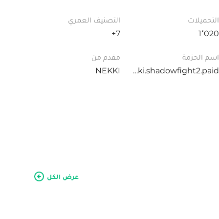
التحميلات
التصنيف العمري
7+
1٬020
اسم الحزمة
مقدم من
NEKKI
com.nekki.shadowfight2.paid
عرض الكل