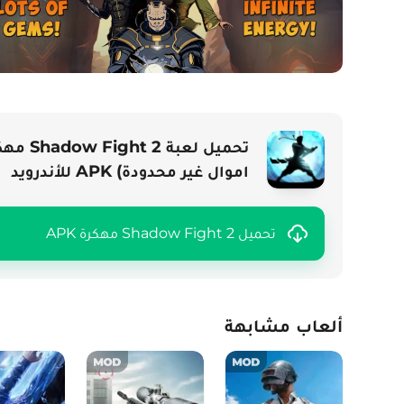
اموال غير محدودة) APK للأندرويد
تحميل Shadow Fight 2 مهكرة APK
ألعاب مشابهة